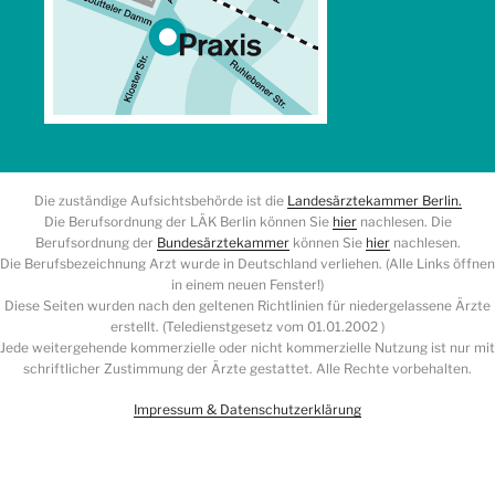
Die zuständige Aufsichtsbehörde ist die
Landesärztekammer Berlin.
Die Berufsordnung der LÄK Berlin können Sie
hier
nachlesen. Die
Berufsordnung der
Bundesärztekammer
können Sie
hier
nachlesen.
Die Berufsbezeichnung Arzt wurde in Deutschland verliehen. (Alle Links öffnen
in einem neuen Fenster!)
Diese Seiten wurden nach den geltenen Richtlinien für niedergelassene Ärzte
erstellt. (Teledienstgesetz vom 01.01.2002 )
Jede weitergehende kommerzielle oder nicht kommerzielle Nutzung ist nur mit
schriftlicher Zustimmung der Ärzte gestattet. Alle Rechte vorbehalten.
Impressum & Datenschutzerklärung