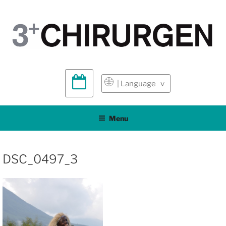
| Language v
Menu
DSC_0497_3