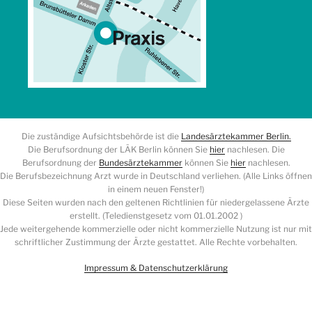
Die zuständige Aufsichtsbehörde ist die
Landesärztekammer Berlin.
Die Berufsordnung der LÄK Berlin können Sie
hier
nachlesen. Die
Berufsordnung der
Bundesärztekammer
können Sie
hier
nachlesen.
Die Berufsbezeichnung Arzt wurde in Deutschland verliehen. (Alle Links öffnen
in einem neuen Fenster!)
Diese Seiten wurden nach den geltenen Richtlinien für niedergelassene Ärzte
erstellt. (Teledienstgesetz vom 01.01.2002 )
Jede weitergehende kommerzielle oder nicht kommerzielle Nutzung ist nur mit
schriftlicher Zustimmung der Ärzte gestattet. Alle Rechte vorbehalten.
Impressum & Datenschutzerklärung